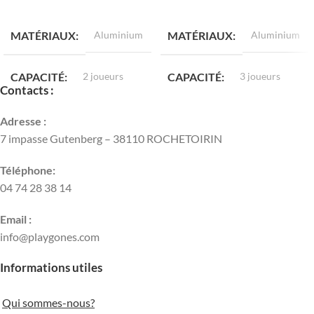
LIRE LA SUITE
LIRE LA SUITE
MATÉRIAUX
Aluminium
MATÉRIAUX
Aluminium
CAPACITÉ
2 joueurs
CAPACITÉ
3 joueurs
Contacts :
HAUTEUR
2,00 m
HAUTEUR
1,60 m
Adresse :
7 impasse Gutenberg – 38110 ROCHETOIRIN
LONGUEUR
1,00 m
LONGUEUR
1,50 m
Téléphone:
04 74 28 38 14
LARGEUR
0,60 m
LARGEUR
0,60 m
Email :
info@playgones.com
POIDS
37 kg
POIDS
47 kg
Informations utiles
TYPE DE PROFIL
TYPE DE PROFIL
Qui sommes-nous?