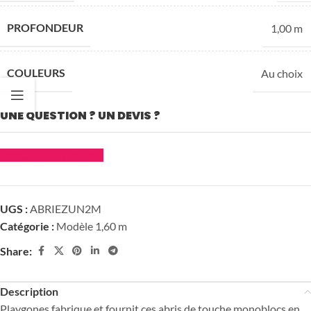
PROFONDEUR
1,00 m
COULEURS
Au choix
UNE QUESTION ? UN DEVIS ?
Demander un devis
UGS :
ABRIEZUN2M
Catégorie :
Modèle 1,60 m
Share:
Description
Playgones fabrique et fournit ces abris de touche monoblocs en