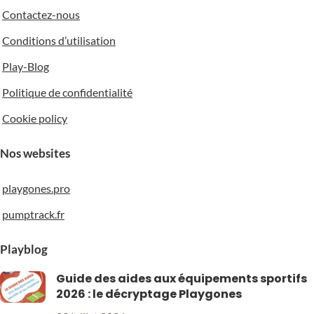
Rectangle
Rectangle
Contactez-nous
Conditions d’utilisation
DIMENSIONS DU PROFIL
DIMENSIONS DU PROFIL
Play-Blog
60 x 30 mm
60 x 30 mm
Politique de confidentialité
Cookie policy
COULEUR
Plastifié gris
COULEUR
Plastifié gris
Nos websites
playgones.pro
pumptrack.fr
Playblog
Guide des aides aux équipements sportifs
2026 : le décryptage Playgones